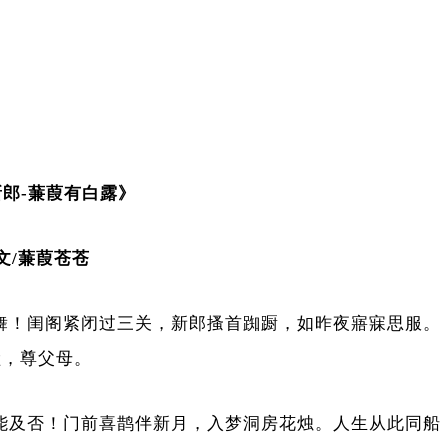
郎-蒹葭有白露》
文/蒹葭苍苍
舞！闺阁紧闭过三关，新郎搔首踟蹰，如昨夜寤寐思服。
睦，尊父母。
及否！门前喜鹊伴新月，入梦洞房花烛。人生从此同船