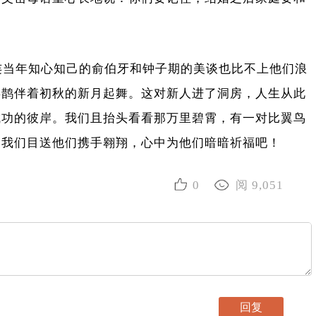
当年知心知己的俞伯牙和钟子期的美谈也比不上他们浪
喜鹊伴着初秋的新月起舞。这对新人进了洞房，人生从此
成功的彼岸。我们且抬头看看那万里碧霄，有一对比翼鸟
。我们目送他们携手翱翔，心中为他们暗暗祈福吧！
0
阅 9,051