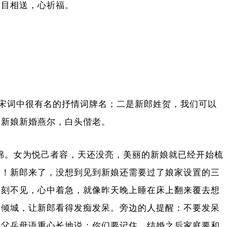
。目相送，心祈福。
宋词中很有名的抒情词牌名；二是新郎姓贺，我们可以
郎新娘新婚燕尔，白头偕老。
。女为悦己者容，天还没亮，美丽的新娘就已经开始梳
舞！新郎来了，没想到见到新娘还需要过了娘家设置的三
一刻不见，心中着急，就像昨天晚上睡在床上翻来覆去想
国倾城，让新郎看得发痴发呆。旁边的人提醒：不要发呆
岳父岳母语重心长地说：你们要记住，结婚之后家庭要和