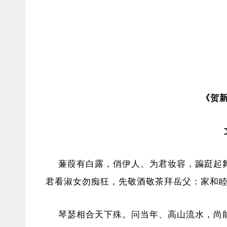
《贺新
蒹葭有白露，俏伊人、为君妆容，蹁跹起
君看淑女勿痴狂，先敬酒敬茶拜岳父：家和
琴瑟相合天下殊。问当年、高山流水，尚能