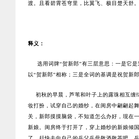
渡。且看碧霄苍穹里，比翼飞、极目楚天舒
释义：
选用词牌“贺新郎”有三层意思：一是它是
以“贺新郎”相称；三是全词的基调是祝贺新
初秋的早晨，芦苇和叶子上的露珠相互缠绵
妆打扮，试穿自己的婚纱，在闺房中翩翩起
关，新郎摸摸脑袋，不知道怎么办好，现在
新娘。闺房终于打开了，穿上婚纱的新娘倾
了，赶快去向自己的岳父岳母敬酒敬茶吧。