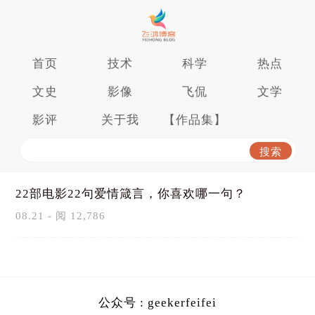
首页
技术
科学
热点
文史
影像
飞侃
文学
影评
关于我
【作品集】
22部电影22句爱情箴言，你喜欢哪一句？
08.21 - 阅 12,786
公众号 : geekerfeifei