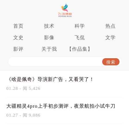
首页
技术
科学
热点
文史
影像
飞侃
文学
影评
关于我
【作品集】
《啥是佩奇》导演新广告，又看哭了！
01.28 - 阅 5,426
大疆精灵4pro上手初步测评，夜景航拍小试牛刀
01.27 - 阅 9,086