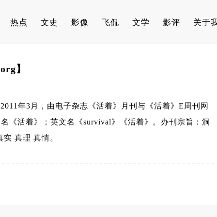
热点
文史
影像
飞侃
文学
影评
关于
org】
011年3月，由电子杂志《活着》月刊与《活着》E周刊网
：中文名《活着》；英文名《survival》《活着》。办刊宗旨：洞
实 真理 真情。