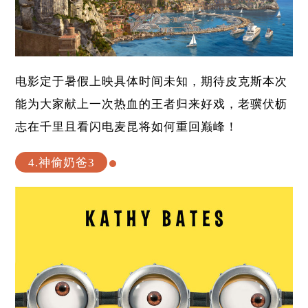
电影定于暑假上映具体时间未知，期待皮克斯本次
能为大家献上一次热血的王者归来好戏，老骥伏枥
志在千里且看闪电麦昆将如何重回巅峰！
4.神偷奶爸3