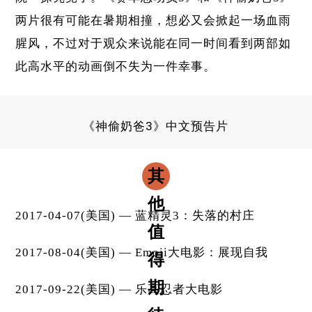
两片很有可能在暑期相撞，想必又会掀起一场血雨
腥风，不过对于观众来说能在同一时间看到两部如
此高水平的动画倒不失为一件幸事。
《神偷奶爸3》中文预告片
其
他
2017-04-07(美国) — 蓝精灵3：失落的村庄
值
2017-08-04(美国) — Emoji大电影：展现自我
得
期
2017-09-22(美国) — 乐高忍者大电影