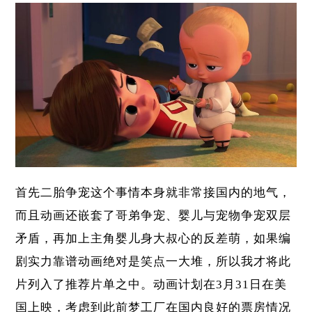
首先二胎争宠这个事情本身就非常接国内的地气，
而且动画还嵌套了哥弟争宠、婴儿与宠物争宠双层
矛盾，再加上主角婴儿身大叔心的反差萌，如果编
剧实力靠谱动画绝对是笑点一大堆，所以我才将此
片列入了推荐片单之中。动画计划在3月31日在美
国上映，考虑到此前梦工厂在国内良好的票房情况