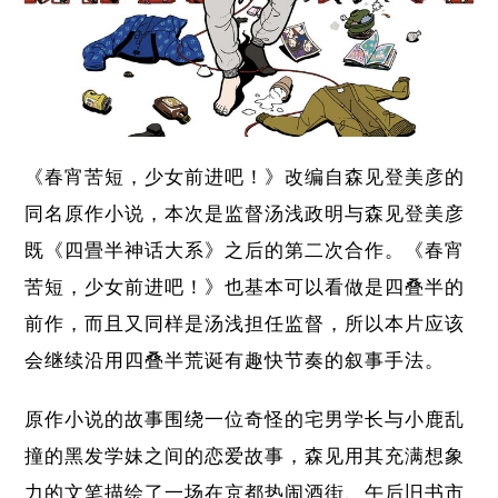
《春宵苦短，少女前进吧！》改编自森见登美彦的
同名原作小说，本次是监督汤浅政明与森见登美彦
既《四畳半神话大系》之后的第二次合作。《春宵
苦短，少女前进吧！》也基本可以看做是四叠半的
前作，而且又同样是汤浅担任监督，所以本片应该
会继续沿用四叠半荒诞有趣快节奏的叙事手法。
原作小说的故事围绕一位奇怪的宅男学长与小鹿乱
撞的黑发学妹之间的恋爱故事，森见用其充满想象
力的文笔描绘了一场在京都热闹酒街、午后旧书市