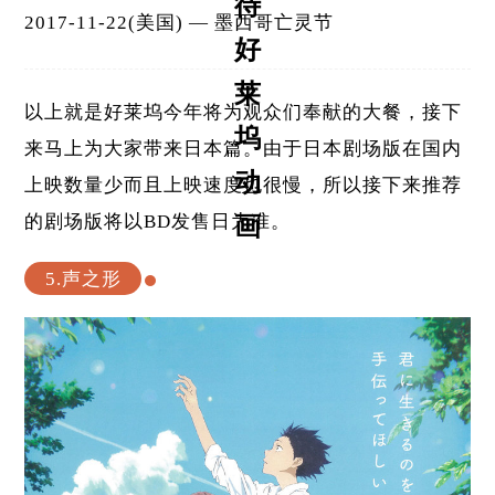
待
2017-11-22(美国) — 墨西哥亡灵节
好
莱
以上就是好莱坞今年将为观众们奉献的大餐，接下
坞
来马上为大家带来日本篇。由于日本剧场版在国内
动
上映数量少而且上映速度也很慢，所以接下来推荐
的剧场版将以BD发售日为准。
画
5.声之形