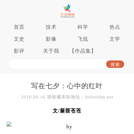
首页
技术
科学
热点
文史
影像
飞侃
文学
影评
关于我
【作品集】
写在七夕：心中的红叶
2010.08.16 请收藏本站地址：feifeifilm.net
文/蒹葭苍苍