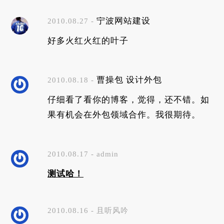
宁波网站建设
2010.08.27 -
好多火红火红的叶子
曹操包 设计外包
2010.08.18 -
仔细看了看你的博客，觉得，还不错。如
果有机会在外包领域合作。我很期待。
2010.08.17 - admin
测试哈！
2010.08.16 - 且听风吟