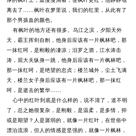
厚的枫叶上，血慢慢淌着，使枫叶更红，他静静地
离去了……枫叶在梦里说，我们的红里，从此有了
那个男孩血的颜色。
有枫叶的地方还有很多。乌江之滨，夕阳天外
天，霸王挥剑自刎，他身后应该有一片枫林吧，那
一抹红呵，是刚毅的凄凉；汨罗之泗，江水涛击
涛，屈大夫纵身一跳，他身后应该有一片枫林吧，
那一抹红呵，是绝望的忠贞；楼兰城外，尘土飞满
天，楼兰女子身后应该有一片枫林吧，那一抹红
呵，是逝去的繁华……
心中的红叶到底是什么样的，说不清了，道不明
了，总之她很复杂，是刚毅，是温柔，是多情，抑
或是期望？人是孱弱的，就像一片红叶，在世俗中
漂泊流浪，但人的情感是坚强的，就像一片枫林，