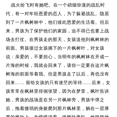
战火纷飞时有她吧。在一个硝烟弥漫的战乱时
代，有一对年轻恩爱的恋人，为了躲避战乱。隐居
到了一片枫树林中，他们彼此恩爱的生活着。但后
来，男孩为了保护他们的家园，迫不得已也要上战
场去打仗。在男孩走的那天，女孩送他到枫树林的
前面。男孩接过女孩摘下的一片枫树叶，对女孩
说：亲爱的，不要担心，当明年的枫树林在开成一
片海的时候，我就会回来了，请你一定要在这片枫
树海的前面等着我。但是男孩走了以后，再也没有
回来…… 留给女孩的只有迷茫的等待……后来，女
孩常常在枫林里徘徊张望，因为在梦里，枫叶告诉
她，男孩的战场是在另一片枫林旁，男孩中弹之
后，拖着微弱的身躯爬到那片枫林里，躺在一层厚