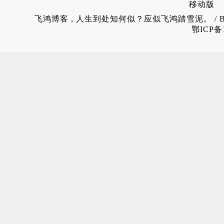
移动版
飞鸿博客
, 人生到处知何似？应似飞鸿踏雪泥。 / 
鄂ICP备1