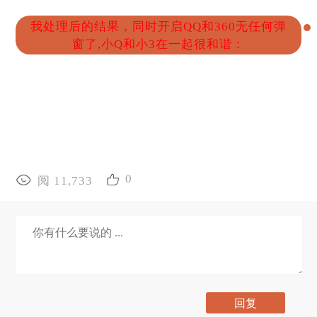
我处理后的结果，同时开启QQ和360无任何弹
窗了,小Q和小3在一起很和谐：
0
阅 11,733